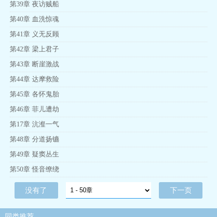
第39章 夜访贼船
第40章 血洗惊魂
第41章 义无反顾
第42章 梁上君子
第43章 断崖激战
第44章 达摩救险
第45章 各怀鬼胎
第46章 菲儿遭劫
第17章 沆瀣一气
第48章 分道扬镳
第49章 疑窦丛生
第50章 怪音缭绕
没有了
下一页
同类推荐