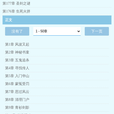
是巨大的宝藏！那宝藏究竟身在何处？幕后黑手意欲何为？楞头
第177章 圣剑之谜
小子竹少青被卷入了这乱世纷争，在不断的际遇和磨砺下，他迅
速成长，成为一代奇侠，同时结识了江湖好汉、红颜知己，众人
第176章 生死火拼
齐心协力为揪出黑手经历危险重重，最终拨开层层疑团，拯救了
正文
武林。
没有了
下一页
第1章 风波又起
第2章 神秘书童
第3章 五鬼追杀
第4章 寻找传人
第5章 入门华山
第6章 蒙冤受罚
第7章 思过风云
第8章 清理门户
第9章 青衫剑影