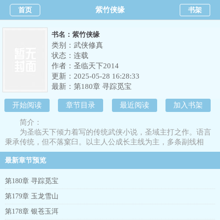
紫竹侠缘
首页
书架
书名：紫竹侠缘
类别：武侠修真
状态：连载
作者：
圣临天下2014
更新：2025-05-28 16:28:33
最新：
第180章 寻踪觅宝
开始阅读
章节目录
最近阅读
加入书架
简介：
为圣临天下倾力着写的传统武侠小说，圣域主打之作。语言
秉承传统，但不落窠臼。以主人公成长主线为主，多条副线相
辅，另辟蹊径地讲述了一代华山奇侠竹少青在江湖中磨炼成长的
最新章节预览
传奇经历。故事不仅发生在中原，还会将读者带到西域南疆，沧
海雪山，美丽传神的环境更是为小说增添了浓郁的色彩，使得在
阅读之中多了不少乐趣，除了不知是否存在的剑谱，还有巨可敌
第180章 寻踪觅宝
国的宝藏，传世的六大名剑前来助阵。传说中绝世武学，它令人
第179章 玉龙雪山
垂涎欲滴，为了争夺剑谱，各路好汉明争暗斗，各怀鬼胎，武林
再起风云。江湖发生血案连连，究竟谁是真凶？原来真正的目的
第178章 银苍玉洱