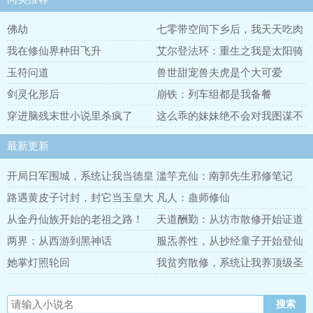
佛劫
七零带空间下乡后，我天天吃肉
我在修仙界种田飞升
艾尔登法环：重生之我是太阳骑
士
玉符问道
兽世甜宠兽夫虎是个大可爱
剑灵化形后
崩铁：列车组都是我备餐
穿进脑残末世小说里杀疯了
这么乖的妹妹绝不会对我图谋不
轨
最新更新
开局日军围城，系统让我当德皇
滥竽充仙：南郭先生邪修笔记
路遇黄皮子讨封，封它当玉皇大
凡人：蛊师修仙
帝
从金丹仙族开始的老祖之路！
天道酬勤：从坊市散修开始证道
长生
两界：从西游到黑神话
服炁养性，从抄经童子开始登仙
她掌灯照轮回
我贫穷散修，系统让我养顶级圣
子