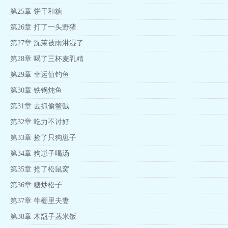
第25章 饼干和糖
第26章 打了一头野猪
第27章 沈茉被雨淋湿了
第28章 喝了三杯麦乳精
第29章 幸运值钓鱼
第30章 铁锅炖鱼
第31章 去抓偷鳖贼
第32章 吃力不讨好
第33章 捡了只狗崽子
第34章 狗崽子喝汤
第35章 抢了松鼠窝
第36章 糖炒松子
第37章 牛棚里夫妻
第38章 木甑子蒸米饭