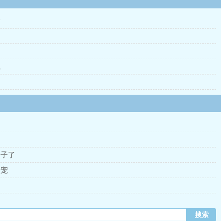
士
轨
留子了
着宠