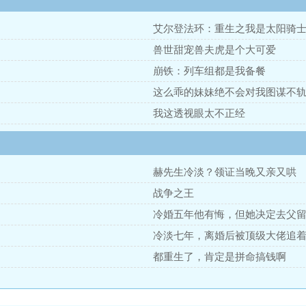
艾尔登法环：重生之我是太阳骑
兽世甜宠兽夫虎是个大可爱
崩铁：列车组都是我备餐
这么乖的妹妹绝不会对我图谋不
我这透视眼太不正经
赫先生冷淡？领证当晚又亲又哄
战争之王
冷婚五年他有悔，但她决定去父
冷淡七年，离婚后被顶级大佬追
都重生了，肯定是拼命搞钱啊