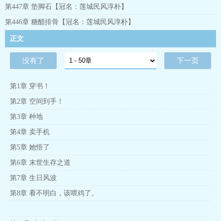
第447章 垫脚石【冠名：莲城民风淳朴】
第446章 糖醋排骨【冠名：莲城民风淳朴】
正文
没有了
下一页
第1章 穿书！
第2章 空间到手！
第3章 种地
第4章 卖手机
第5章 她悟了
第6章 末世生存之道
第7章 生日风波
第8章 看不明白，该喂鸡了。