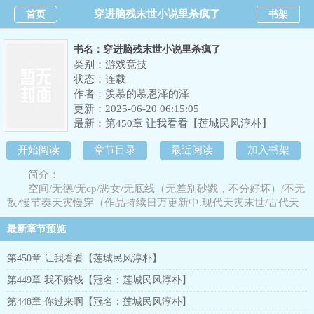
穿进脑残末世小说里杀疯了
首页
书架
书名：穿进脑残末世小说里杀疯了
类别：游戏竞技
状态：连载
作者：
羡慕的慕恩泽的泽
更新：2025-06-20 06:15:05
最新：
第450章 让我看看【莲城民风淳朴】
开始阅读
章节目录
最近阅读
加入书架
简介：
空间/无德/无cp/恶女/无底线（无差别砂戮，不分好坏）/不无
敌/慢节奏天灾慢穿（作品持续日万更新中.现代天灾末世/古代天
灾末世（指路265章）
最新章节预览
第450章 让我看看【莲城民风淳朴】
第449章 我不赔钱【冠名：莲城民风淳朴】
第448章 你过来啊【冠名：莲城民风淳朴】