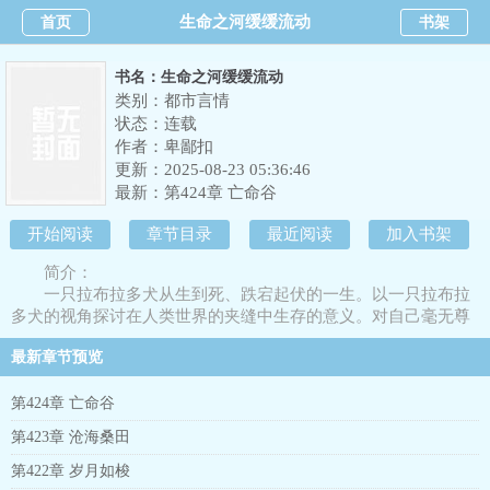
生命之河缓缓流动
首页
书架
书名：生命之河缓缓流动
类别：都市言情
状态：连载
作者：
卑鄙扣
更新：2025-08-23 05:36:46
最新：
第424章 亡命谷
开始阅读
章节目录
最近阅读
加入书架
简介：
一只拉布拉多犬从生到死、跌宕起伏的一生。以一只拉布拉
多犬的视角探讨在人类世界的夹缝中生存的意义。对自己毫无尊
严和自由的生存态度，到底应该依附人类充当“陪伴者”，还是应
最新章节预览
该揭竿而起，用血与火书写自己反抗命运的不屈意志？
第424章 亡命谷
第423章 沧海桑田
第422章 岁月如梭