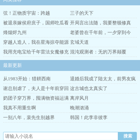
弦！正物质宇宙：跨越
三子的天下
被退亲嫁侯府庶子，国师吃瓜看
开局言出法随，我要整顿修真
戏
界！
烽烟烬九州
老婆曾在千年前，一夕穿到今
天？
穿越人造人，我在星海掠夺能源
玄域天道
我用充电宝给千年雷法女魔修充
混沌观测者：无的万界颠覆
电
最新更新
从1983开始：猎耕西南
退婚后我成了陆太太，前男友疯
了
谢总别虐了，夫人是十年前穿回
这古城也太真实了
来的
奶团子穿万界，囤满物资福运满
离岸风月
满
我真不用重生啊
晚潮汹涌
一别八年，裴先生别越界
韩国！此李非彼李