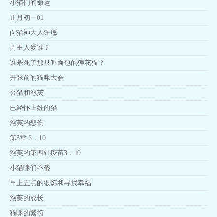
小猫们的命运
正月初一01
向猫神大人许愿
男主人爱谁？
谁杀死了那只叫面包的狸花猫？
开张前的猫咪大会
公猫和泡芙
已经怀上娃的猫
泡芙的悲伤
第3章 3．10
泡芙的第四针疫苗3．19
小猫咪们不傻
早上五点的锻炼和寻找幸福
泡芙的成长
猫咪的繁衍