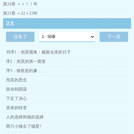
第24章 ＋＋！！年
第21章 ＋22＋23年
正文
没有了
下一页
书序1：泡芙视角：被困仓库的日子
序2：泡芙的第一窝崽
序3：猫崽崽的爹……
泡芙的思念
鼓动和阴谋
下定了决心
突来的转变
人的选择和猫的选择
两只小猫去了猫星?