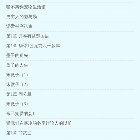
猫不离狗宠物生活馆
男主人的懒与勤
溺爱书序结束
第1章 开卷有益楚国语
第1章 华胥1公元前六千多年
墨子的祖先
墨子的人生
宋微子（1）
宋微子（2）
第1章 周公旦
宋微子（3）
帝乙宠爱的妾1
猫咪们在寒冷的冬季讨论人的以前
第1章 商武乙