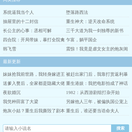
系统逼我当个人
堕落路西法
抽屉里的十二封信
重生神犬：逆天改命系统
长公主的心事：丞相可解
三千大道为我一剑独尊的新书
四合院：开局带妹，暴打全院禽
乍富，躺平国企
兽
韩飞雪
震惊！我竟是虐文女主的炮灰闺
蜜
最新更新
妹妹抢我前世路，我转身嫁进王
被赶出家门后，我靠打赏返利暴
府
富
送爹入赘后，全家都是隐藏大佬
重生港娱：我把电影拍成了神话
夜欲婚沉
1982：从西游剧组打杂开始
我凭种田富了大梁
另嫁他人三年，被偏执国公宠上
鸾榻
炮灰小姑？重生后我撕毁了剧本
重生后，谁还要当诰命夫人