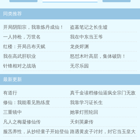
同类推荐
开局阴阳宗，我靠炼丹成仙！
盗墓笔记之长生墟
一人持枪，万世名
我在中东当王爷
红楼：开局吕布天赋
龙炎烬渊
我在高武肝职业
怒怼木叶高层，集体破防！
针锋相对之战场
无尽乐园
最新更新
有道行
真千金读档修仙逼疯全宗门无敌
了
修仙：我能看见熟练度
我靠学习证长生
三重镜中
她掌灯照轮回
凡人之梅凝修仙传
天剑英豪传
服炁养性，从抄经童子开始登仙
路遇黄皮子讨封，封它当玉皇大