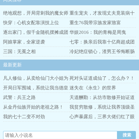
绝地观想，开局背刺我的魔女师
重生宠夫，才发现丈夫竟装病十
父
年
快穿：心机女配靠演技上位
重生76我带宗族发家致富
逐出家门，假千金随机摆摊成团
华娱2016：我的青梅是周曳
宠
阿娘掌家，全家逆袭
七零：换亲后我靠十亿商超成团
宠
三国：无冕之相
冷妃绝症锁心，渣男王爷悔断肠
最新更新
凡人修仙，从卖给仙门大小姐为
死对头证道成仙了，怎么办？！
奴开始
开局日军围城，系统让我当德皇
迷失在《永生》的世界
武警：兵王之路
天道酬勤：从坊市散修开始证道
长生
从金丹仙族开始的老祖之路！
我贫穷散修，系统让我养顶级圣
子
我的七十二变不对劲
心声暴露后，三界大佬们红了眼
眶