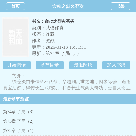
命劫之烈火苍炎
首页
书架
书名：命劫之烈火苍炎
类别：武侠修真
状态：连载
作者：
激战
更新：2026-01-18 13:51:31
最新：
第74章 了局（3）
开始阅读
章节目录
最近阅读
加入书架
简介：
铁苍炎由来信命不认命，穿越到乱世之地，因缘际会，遇逢
真宝活佛，得传长生玳瑁功、和合长生气两大奇功，更自天命五
王晶中得到四百年前江湖第一奇人天命老人遗给后世的无上秘典
最新章节预览
天命七情。贼匪横行、豺狼当道，人命如草芥，铁苍炎握紧手中
刀，沸腾一腔热血。伏天鹰、降骏马、斩邪狂、收美人，带着兄
弟砍天砍地砍皇帝，横扫天下。人定胜天，无畏向前。高武世
第74章 了局（3）
界。
第73章 了局（2）
第72章 了局（1）