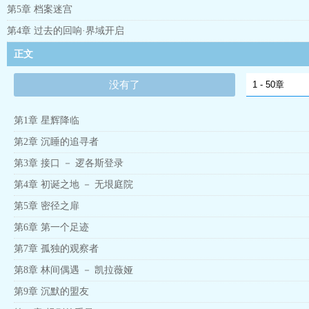
第5章 档案迷宫
第4章 过去的回响·界域开启
正文
没有了
第1章 星辉降临
第2章 沉睡的追寻者
第3章 接口 － 逻各斯登录
第4章 初诞之地 － 无垠庭院
第5章 密径之扉
第6章 第一个足迹
第7章 孤独的观察者
第8章 林间偶遇 － 凯拉薇娅
第9章 沉默的盟友