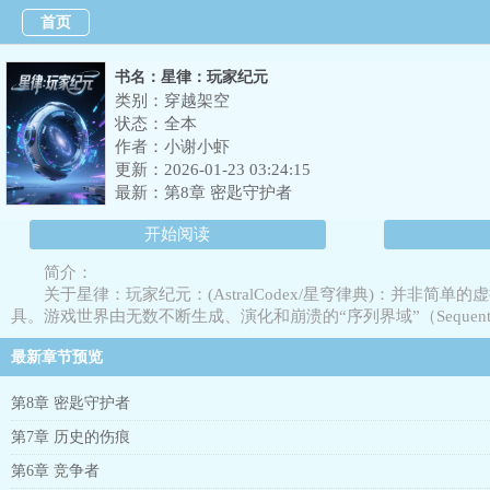
首页
书名：星律：玩家纪元
类别：穿越架空
状态：全本
作者：
小谢小虾
更新：2026-01-23 03:24:15
最新：
第8章 密匙守护者
开始阅读
简介：
关于星律：玩家纪元：(AstralCodex/星穹律典)：
具。游戏世界由无数不断生成、演化和崩溃的“序列界域”（Seque
最新章节预览
第8章 密匙守护者
第7章 历史的伤痕
第6章 竞争者