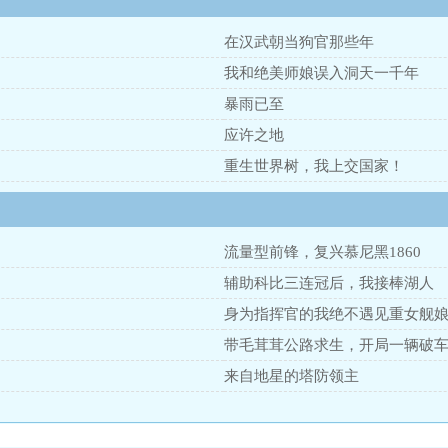
在汉武朝当狗官那些年
我和绝美师娘误入洞天一千年
暴雨已至
应许之地
重生世界树，我上交国家！
流量型前锋，复兴慕尼黑1860
辅助科比三连冠后，我接棒湖人
身为指挥官的我绝不遇见重女舰
带毛茸茸公路求生，开局一辆破
来自地星的塔防领主