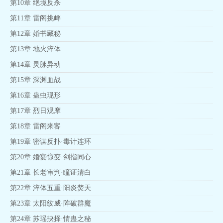
第10章 绝境反杀
第11章 雷阁挑衅
第12章 婚书藏秘
第13章 地火淬体
第14章 灵脉异动
第15章 深渊血战
第16章 蛊虫现形
第17章 烈日观摩
第18章 雷阁来客
第19章 密谋反扑·毒计连环
第20章 婚宴惊变·剑指同心
第21章 长老审判·瞳证清白
第22章 淬体五重·阳炎焚天
第23章 太阳纹威·阵破群魔
第24章 苏瑶抉择·情蛊之秘