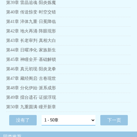
第39章 雷晶追魂·阳炎炼魔
第40章 传送惊变·时空交错
第41章 淬体九重·日冕降临
第42章 地火再涌·阵眼现形
第43章 长老审判·真相大白
第44章 日曜净化·家族新生
第45章 神瞳全开·基础解锁
第46章 真元初现·阳炎龙拳
第47章 藏经阁启·古卷现世
第48章 分化伊始·派系成形
第49章 擂台遗石·证据浮现
第50章 九重圆满·瞳开新章
没有了
下一页
同类推荐