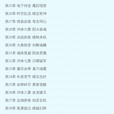
第25章 地下传送·魔踪现形
第26章 时空乱流·瞳定乾坤
第27章 情蛊反噬·母女同心
第28章 淬体六重·阳火炼魂
第29章 决战前夜·瞳映杀机
第30章 大典惊变·剑断魂幡
第31章 魂珠显威·阳炎焚魔
第32章 淬体七重·日曜破军
第33章 魔宗余孽·巢穴倾覆
第34章 长老变节·瞳证忠奸
第35章 命牌碎尽·萧家觉醒
第36章 淬体八重·炎龙啸天
第37章 边城密卷·拍卖玄机
第38章 夜袭据点·瞳破幻阵