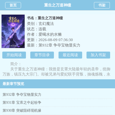
重生之万道神瞳
首页
书架
书名：重生之万道神瞳
类别：玄幻魔法
状态：连载
作者：
爱喝水的水獭
更新：2026-08-09 07:36:30
最新：
第932章 争夺宝物显实力
开始阅读
章节目录
最近阅读
加入书架
简介：
关于重生之万道神瞳：我曾是玄霄大陆最年轻的圣帝，统御
万族，镇压九大宗门。却被兄弟与爱妃联手背叛，抽魂炼魄，永
坠九幽。重生回少年时代，仍是萧家弃子，遭族人唾弃，未婚妻
最新章节预览
当众退婚。命运早已注定，这一世，我要逆天改命。意外获得了
奇遇，识海觉醒“万道神瞳”。可窥天地本源，看破功法破绽，预
判敌人三息行动。别人苦修十年突破瓶颈，我一眼洞穿法则缝
第932章 争夺宝物显实力
隙，借势跃阶。他人争夺机缘历经试炼，我直破阵眼，捷径登
第931章 宝库之中起纷争
顶。昔日嘲讽我的族人战栗匍匐，退婚
第930章 突破阻碍现机缘