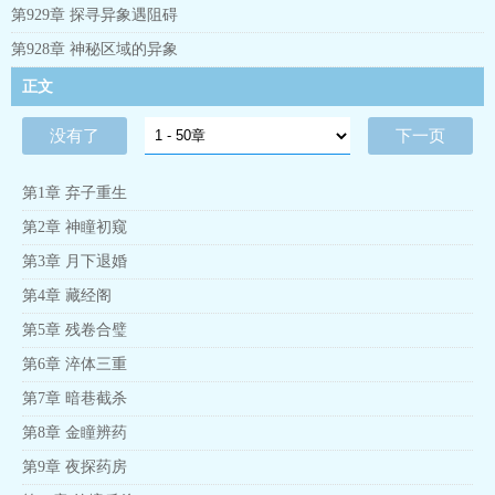
第929章 探寻异象遇阻碍
第928章 神秘区域的异象
正文
没有了
下一页
第1章 弃子重生
第2章 神瞳初窥
第3章 月下退婚
第4章 藏经阁
第5章 残卷合璧
第6章 淬体三重
第7章 暗巷截杀
第8章 金瞳辨药
第9章 夜探药房