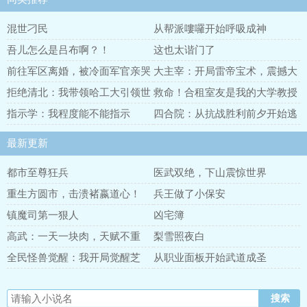
混世刁民
从帮派嘍囉开始呼吸成神
吾儿怎么是吕布啊？！
这也太谐门了
前往军区离婚，被冷面军官亲哭
大主宰：开局雷帝宝术，震撼大
了
千
拒绝清北：我带领哈工大引领世
救命！合租室友是我的大学教授
界
指示学：我程度能不能指示
四合院：从抗战胜利前夕开始逃
难
最新更新
都市至尊狂兵
医武双绝，下山震惊世界
重生方圆市，击溃褚嬴道心！
兵王做了小保安
镇魔司第一狠人
凶宅簿
高武：一天一块肉，天赋不重
梨雪照夜白
要！
全民怪兽觉醒：我开局觉醒芝
从职业面板开始武道成圣
顿！