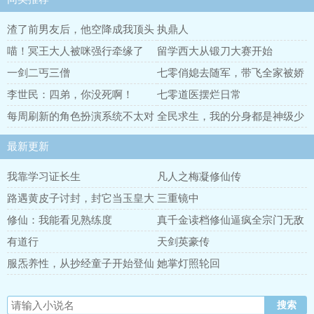
渣了前男友后，他空降成我顶头
执鼎人
上司
喵！冥王大人被咪强行牵缘了
留学西大从锻刀大赛开始
一剑二丐三僧
七零俏媳去随军，带飞全家被娇
宠
李世民：四弟，你没死啊！
七零道医摆烂日常
每周刷新的角色扮演系统不太对
全民求生，我的分身都是神级少
劲
女
最新更新
我靠学习证长生
凡人之梅凝修仙传
路遇黄皮子讨封，封它当玉皇大
三重镜中
帝
修仙：我能看见熟练度
真千金读档修仙逼疯全宗门无敌
了
有道行
天剑英豪传
服炁养性，从抄经童子开始登仙
她掌灯照轮回