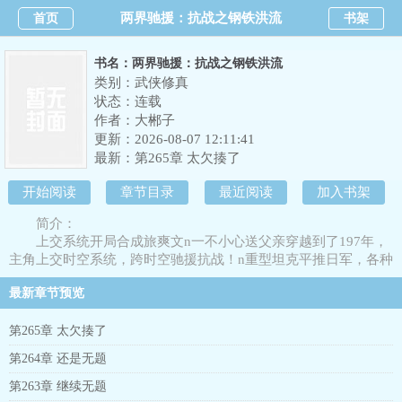
两界驰援：抗战之钢铁洪流
首页
书架
书名：两界驰援：抗战之钢铁洪流
类别：武侠修真
状态：连载
作者：
大郴子
更新：2026-08-07 12:11:41
最新：
第265章 太欠揍了
开始阅读
章节目录
最近阅读
加入书架
简介：
上交系统开局合成旅爽文n一不小心送父亲穿越到了197年，
主角上交时空系统，跨时空驰援抗战！n重型坦克平推日军，各种
火箭炮穿阵地，两界物流无限补给。n先辈用血肉换安宁，今日，
最新章节预览
我们用钢铁护家国！
第265章 太欠揍了
第264章 还是无题
第263章 继续无题