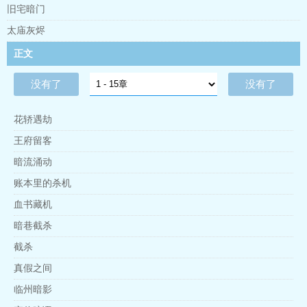
的男人，早在她冲喜那日，就藏好了满腔柔情。
旧宅暗门
太庙灰烬
正文
没有了
没有了
花轿遇劫
王府留客
暗流涌动
账本里的杀机
血书藏机
暗巷截杀
截杀
真假之间
临州暗影