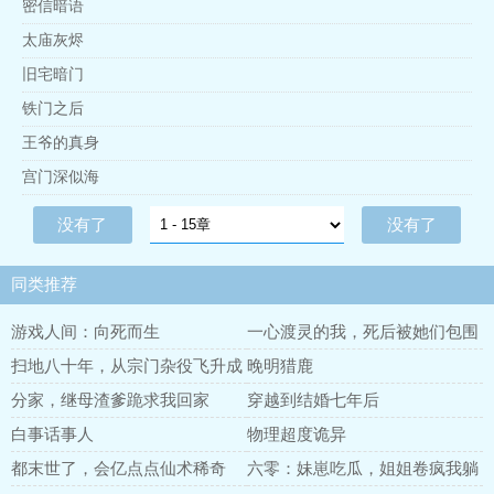
密信暗语
太庙灰烬
旧宅暗门
铁门之后
王爷的真身
宫门深似海
没有了
没有了
同类推荐
游戏人间：向死而生
一心渡灵的我，死后被她们包围
了
扫地八十年，从宗门杂役飞升成
晚明猎鹿
仙
分家，继母渣爹跪求我回家
穿越到结婚七年后
白事话事人
物理超度诡异
都末世了，会亿点点仙术稀奇
六零：妹崽吃瓜，姐姐卷疯我躺