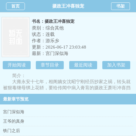
摄政王冲喜独宠
首页
书架
书名：摄政王冲喜独宠
类别：综合其他
状态：连载
作者：
游乐乡
更新：2026-06-17 23:03:48
最新：
宫门深似海
开始阅读
章节目录
最近阅读
加入书架
简介：
大雍永安十七年，相阁嫡女沈昭宁刚经历抄家之祸，转头就
被狠毒继母绑上花轿，要给传闻中病入膏肓的摄政王萧珩冲喜挡
灾。花轿半路遭劫，她以为必死无疑，醒来却躺在摄政王府的软
最新章节预览
榻上。说好的病危垂死呢？眼前这个左肩带着箭伤、眼神冷厉的
男人是谁？“本王没病，那是做给保皇派看的。”萧珩将她困在墙
角，声音低沉，“本王缺一个懂相术的幕僚，你沈家的冤案，本王
宫门深似海
替你翻。”从此，罪臣之女摇身一变成了摄政王心尖上的谋妃。朝
王爷的真身
堂上，她帮他斗奸臣、查贪墨、平叛乱暗夜里，他替她挡刀剑、
查真凶、证清白。直到大婚之夜，沈昭宁才发觉，那个权倾天下
铁门之后