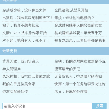
穿越成少校，没叫你当大帅
全民诸侯:从登录开始
出狱后，我医武双绝制霸天下！
华娱：谁让他拍电影的？
娘子，我真不想考状元
穿成财阀继承人的恶毒前女友
文豪1978：从军旅作家开始
县城赚钱县城花：每天五千万
对不起，地府有人，死不了！
被弃龙崽崽：三界仙兽都是我喂
哒
最新更新
背景无敌，我刀斩诸天
星铁：我的沙雕网友竟然是小浣
熊
异人管理局
流窜诸天的灾厄
风水神相：我把自己养成龙脉
无良斩妖人：护送僵尸砍寡妇
我的左手是位美食家
快穿：第一个任务给李云龙送枪
炮灰女配修仙传
名义：狂飙的孙连城