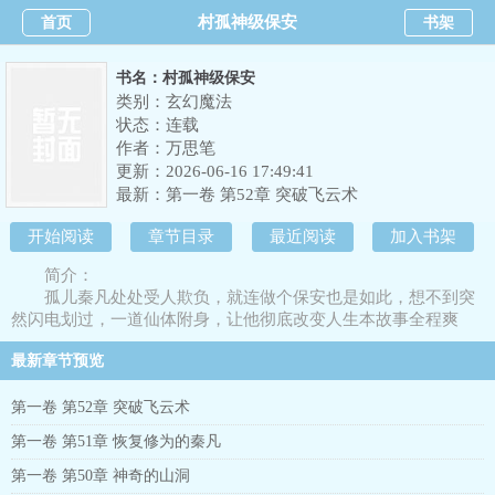
村孤神级保安
首页
书架
书名：村孤神级保安
类别：玄幻魔法
状态：连载
作者：
万思笔
更新：2026-06-16 17:49:41
最新：
第一卷 第52章 突破飞云术
开始阅读
章节目录
最近阅读
加入书架
简介：
孤儿秦凡处处受人欺负，就连做个保安也是如此，想不到突
然闪电划过，一道仙体附身，让他彻底改变人生本故事全程爽
文，多女主登场，有着你意想不到爽爽爽！
最新章节预览
第一卷 第52章 突破飞云术
第一卷 第51章 恢复修为的秦凡
第一卷 第50章 神奇的山洞