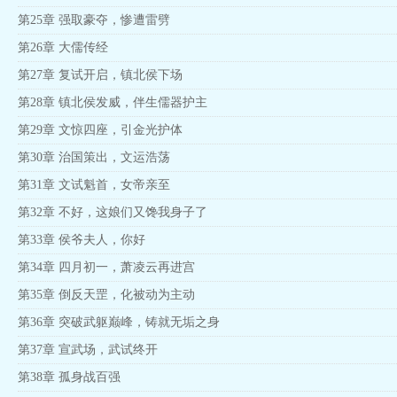
第25章 强取豪夺，惨遭雷劈
第26章 大儒传经
第27章 复试开启，镇北侯下场
第28章 镇北侯发威，伴生儒器护主
第29章 文惊四座，引金光护体
第30章 治国策出，文运浩荡
第31章 文试魁首，女帝亲至
第32章 不好，这娘们又馋我身子了
第33章 侯爷夫人，你好
第34章 四月初一，萧凌云再进宫
第35章 倒反天罡，化被动为主动
第36章 突破武躯巅峰，铸就无垢之身
第37章 宣武场，武试终开
第38章 孤身战百强