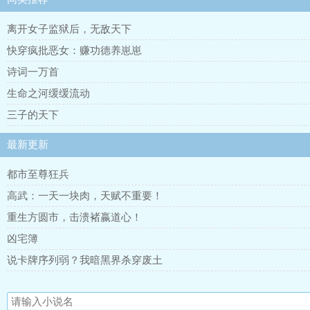
离开女子监狱后，无敌天下
快穿疯批恶女：赚功德养崽崽
诗词一万首
生命之河缓缓流动
三子的天下
最新更新
都市至尊狂兵
高武：一天一块肉，天赋不重要！
重生方圆市，击溃褚嬴道心！
凶宅簿
说卡牌序列弱？我暗黑界杀穿废土