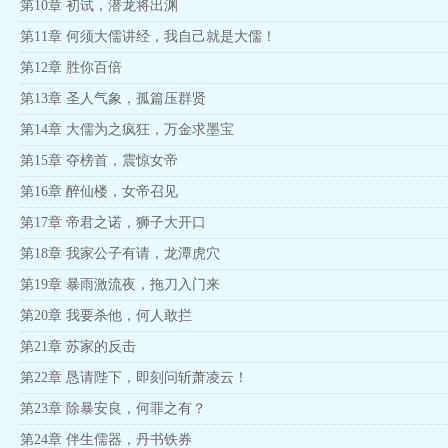
第10章 初试，潜龙将出渊
第11章 何须大儒讲经，我自己就是大儒！
第12章 胜你百倍
第13章 圣人气象，孤篇压群贤
第14章 大儒为之疯狂，万金求墨宝
第15章 夺榜首，震惊女帝
第16章 醉仙楼，女帝召见
第17章 帝君之诺，狮子大开口
第18章 我家公子有请，龙潭虎穴
第19章 暴雨激流夜，拖刀入门来
第20章 我要杀他，何人敢拦
第21章 苏家的反击
第22章 恳请陛下，即刻问斩萧凌云！
第23章 除暴安良，何罪之有？
第24章 伴生儒器，丹书铁券