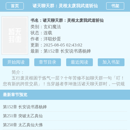
诸天聊天群：灵根太废我武道斩仙
首页
书架
书名：诸天聊天群：灵根太废我武道斩仙
类别：玄幻魔法
状态：连载
作者：
洋聪炒蛋
更新：2025-08-05 02:43:02
最新：
第152章 长安说书遇杨婵
开始阅读
章节目录
最近阅读
加入书架
简介：
五行废灵根困于炼气一层？十年苦修不如聊天群一句「叮！
您有新的跨世交易」！当穿越者李坤激活诸天聊天群时，一切规
则为之一变与段誉程英交换武道功法，仙武双修，近战我无敌与
最新章节预览
何雨柱交换加特林，远战我亦不虚。什么炼气期防御法术刀枪不
入，一阶僵尸妖兽肉身强大，在我加特林菩萨面前一切都是渣
渣。从风云世界得道玄武真功，傲寒六诀，三分归元气。当我突
第152章 长安说书遇杨婵
破到天人境之时，请问筑基大修士，你能挡得住我四十米的大刀
第251章 突破太乙真仙
么？僵尸约会世界将臣：“李坤我承认我打不过你，但我有不死
身，可滴血重生，耗也能把你耗死！”服用了风云世界两颗龙元的
第250章 太乙真仙大佛