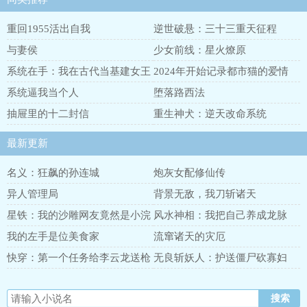
重回1955活出自我
逆世破悬：三十三重天征程
与妻侯
少女前线：星火燎原
系统在手：我在古代当基建女王
2024年开始记录都市猫的爱情
系统逼我当个人
堕落路西法
抽屉里的十二封信
重生神犬：逆天改命系统
最新更新
名义：狂飙的孙连城
炮灰女配修仙传
异人管理局
背景无敌，我刀斩诸天
星铁：我的沙雕网友竟然是小浣
风水神相：我把自己养成龙脉
熊
我的左手是位美食家
流窜诸天的灾厄
快穿：第一个任务给李云龙送枪
无良斩妖人：护送僵尸砍寡妇