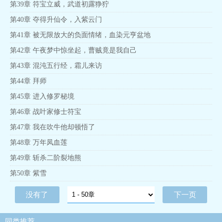
第39章 符宝立威，武道初露狰狞
第40章 夺得升仙令，入紫云门
第41章 被无限放大的负面情绪，血染元亨盆地
第42章 午夜梦中惊坐起，曹贼竟是我自己
第43章 混沌五行经，霜儿来访
第44章 拜师
第45章 进入修罗秘境
第46章 战叶家修士符宝
第47章 我在吹牛他却顿悟了
第48章 万年凤血莲
第49章 斩杀二阶裂地熊
第50章 紫雪
没有了
下一页
同类推荐