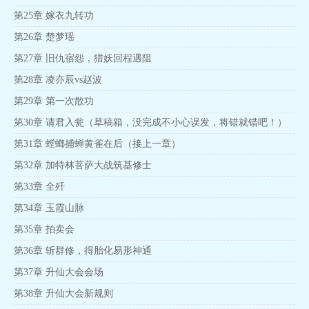
第25章 嫁衣九转功
第26章 楚梦瑶
第27章 旧仇宿怨，猎妖回程遇阻
第28章 凌亦辰vs赵波
第29章 第一次散功
第30章 请君入瓮（草稿箱，没完成不小心误发，将错就错吧！）
第31章 螳螂捕蝉黄雀在后（接上一章）
第32章 加特林菩萨大战筑基修士
第33章 全歼
第34章 玉霞山脉
第35章 拍卖会
第36章 斩群修，得胎化易形神通
第37章 升仙大会会场
第38章 升仙大会新规则