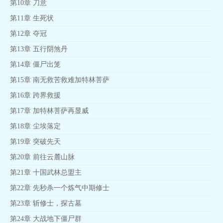
第10章 刀意
第11章 生死状
第12章 夺冠
第13章 五行阴煞丹
第14章 僵尸出笼
第15章 南无救苦救难加特林菩萨
第16章 跨界救援
第17章 加特林菩萨再显威
第18章 尘埃落定
第19章 突破先天
第20章 前往云麓山脉
第21章 十国武林总盟主
第22章 先秒杀一个炼气中期修士
第23章 斩修士，探古墓
第24章 大战地下僵尸群