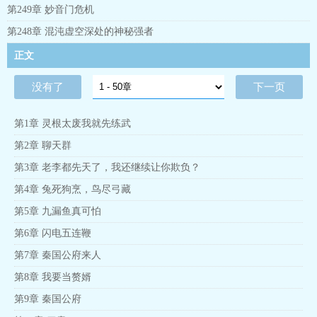
李坤笑了笑说：“谁说只有僵尸之体才有不死身，来我小爷给你表
第249章 妙音门危机
演个断头再生术！”且看李坤在整合了多个世界的资源后，如何在
修仙界闯出赫赫威名！作者声明，本书有与主角暧昧不清的女配
第248章 混沌虚空深处的神秘强者
角，但绝对无女主！
正文
没有了
下一页
第1章 灵根太废我就先练武
第2章 聊天群
第3章 老李都先天了，我还继续让你欺负？
第4章 兔死狗烹，鸟尽弓藏
第5章 九漏鱼真可怕
第6章 闪电五连鞭
第7章 秦国公府来人
第8章 我要当赘婿
第9章 秦国公府